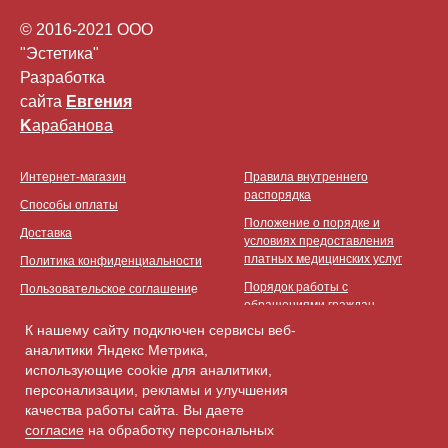
© 2016-2021 ООО
"Эстетика"
Разработка
сайта
Eвгения
K
арабанова
Интернет-магазин
Правила внутреннего
распорядка
Способы оплаты
Положение о порядке и
Доставка
условиях предоставления
платных медицинских услуг
Политика конфиденциальности
Порядок работы с
Пользовательское соглашени
e
обращениями граждан
К нашему сайту подключен сервисы веб-
Политика обработки и защиты
аналитики Яндекс Метрика,
ПД
использующие cookie для аналитики,
Правила записи на первичный
персонализации, рекламы и улучшения
прием
качества работы сайта. Вы даете
Постановление Правительства
согласие
на обработку персональных
Хабаровского края от